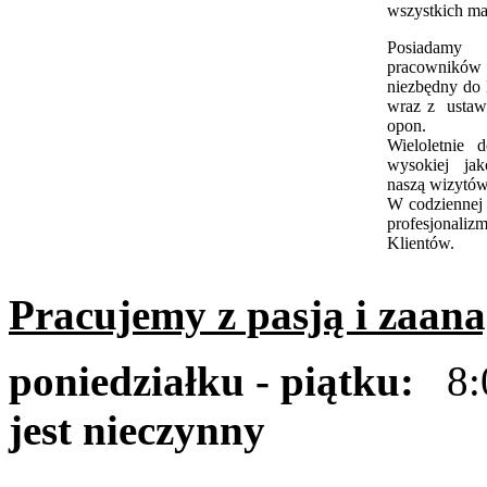
wszystkich ma
Posiadam
pracowników
niezbędny do
wraz z ustawi
opon.
Wieloletnie 
wysokiej ja
naszą wizytów
W codziennej
profesjonali
Klientów.
Pracujemy z pasją i zaan
poniedziałku - piątku:
8:0
jest nieczynny